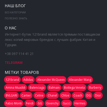
НАШ БЛОГ
БЕЗ КАТЕГОРИИ
ПОЛЕЗНО ЗНАТЬ
О НАС
Интернет-бутик 121brand является прямым поставщиком
люкс копий мировых брендов с лучших фабрик Китая и
Турции.
+38 097 114 41 21
TELEGRAM
МЕТКИ ТОВАРОВ
121brand
Adidas
Alexander McQueen
Alexander Wang
Amina Muaddi
Balenciaga
Balmain
Bottega Veneta
Burberry
BVLGARI
Cartier
Celine
Chanel
Chloe
Coach
DG
Dior
Fabio Monti
Fendi
GG
Givenchy
Gucci
Hermes