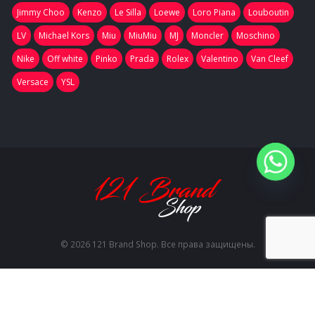
Jimmy Choo
Kenzo
Le Silla
Loewe
Loro Piana
Louboutin
LV
Michael Kors
Miu
MiuMiu
MJ
Moncler
Moschino
Nike
Off white
Pinko
Prada
Rolex
Valentino
Van Cleef
Versace
YSL
© 2026 121 Brand Shop. Все права защищены.
EN