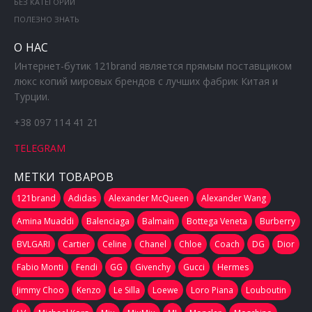
БЕЗ КАТЕГОРИИ
ПОЛЕЗНО ЗНАТЬ
О НАС
Интернет-бутик 121brand является прямым поставщиком
люкс копий мировых брендов с лучших фабрик Китая и
Турции.
+38 097 114 41 21
TELEGRAM
МЕТКИ ТОВАРОВ
121brand
Adidas
Alexander McQueen
Alexander Wang
Amina Muaddi
Balenciaga
Balmain
Bottega Veneta
Burberry
BVLGARI
Cartier
Celine
Chanel
Chloe
Coach
DG
Dior
Fabio Monti
Fendi
GG
Givenchy
Gucci
Hermes
Jimmy Choo
Kenzo
Le Silla
Loewe
Loro Piana
Louboutin