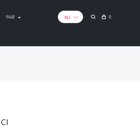
ЕЩЕ
0
RU
CI