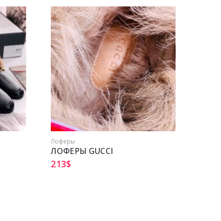
Распр
Лоферы
Ремни
ЛОФЕРЫ GUCCI
213
$
167
$