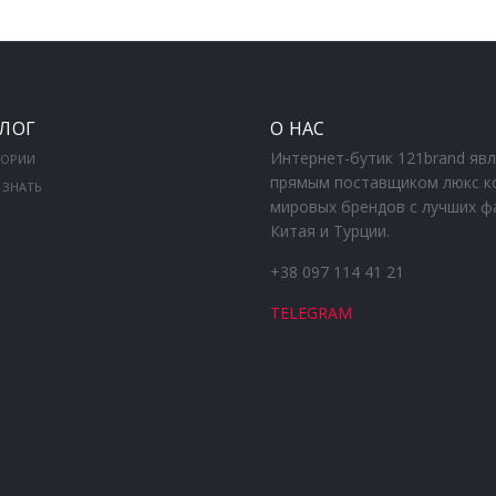
ЛОГ
О НАС
Интернет-бутик 121brand яв
ГОРИИ
прямым поставщиком люкс к
 ЗНАТЬ
мировых брендов с лучших ф
Китая и Турции.
+38 097 114 41 21
TELEGRAM