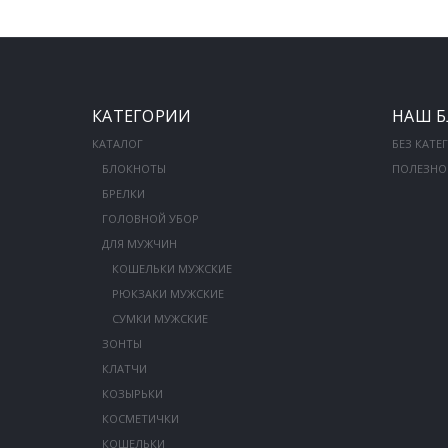
КАТЕГОРИИ
НАШ Б
КАТАЛОГ
БЕЗ КАТЕ
БЛОКНОТЫ
ПОЛЕЗНО
БРЕЛКИ
ГОЛОВНОЙ УБОР
ДЛЯ МУЖЧИН
КОШЕЛЬКИ МУЖСКИЕ
РЮКЗАКИ МУЖСКИЕ
СУМКИ МУЖСКИЕ
ЗОНТЫ
КЛАТЧИ
КОЗЫРЬКИ
КОСМЕТИЧКИ
КОШЕЛЬКИ