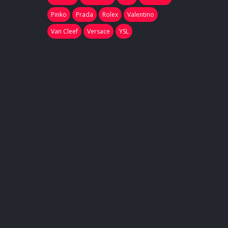
Pinko
Prada
Rolex
Valentino
Van Cleef
Versace
YSL