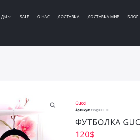
НДЫ
SALE
О НАС
ДОСТАВКА
ДОСТАВКА МИР
БЛОГ
Gucci
Артикул:
tshgu00010
ФУТБОЛКА GUC
120
$