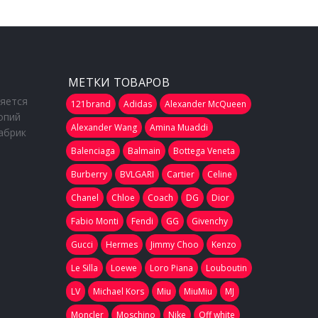
МЕТКИ ТОВАРОВ
ляется
121brand
Adidas
Alexander McQueen
опий
Alexander Wang
Amina Muaddi
абрик
Balenciaga
Balmain
Bottega Veneta
Burberry
BVLGARI
Cartier
Celine
Chanel
Chloe
Coach
DG
Dior
Fabio Monti
Fendi
GG
Givenchy
Gucci
Hermes
Jimmy Choo
Kenzo
Le Silla
Loewe
Loro Piana
Louboutin
LV
Michael Kors
Miu
MiuMiu
MJ
Moncler
Moschino
Nike
Off white