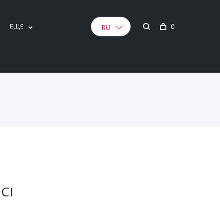
ЕЩЕ
0
RU
CI