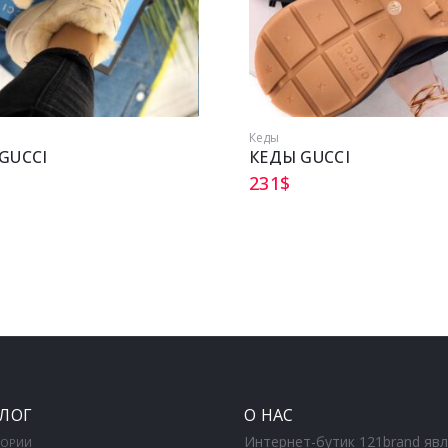
Кеды
GUCCI
КЕДЫ GUCCI
231
$
ЛОГ
О НАС
Интернет-бутик 121brand яв
ГОРИИ