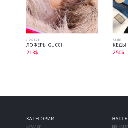
Лоферы
Кеды
ЛОФЕРЫ GUCCI
КЕДЫ 
213
$
250
$
КАТЕГОРИИ
НАШ Б
КАТАЛОГ
БЕЗ КАТЕ