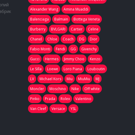
опий
Alexander Wang
Amina Muaddi
абрик
Balenciaga
Balmain
Bottega Veneta
Burberry
BVLGARI
Cartier
Celine
Chanel
Chloe
Coach
DG
Dior
Fabio Monti
Fendi
GG
Givenchy
Gucci
Hermes
Jimmy Choo
Kenzo
Le Silla
Loewe
Loro Piana
Louboutin
LV
Michael Kors
Miu
MiuMiu
MJ
Moncler
Moschino
Nike
Off white
Pinko
Prada
Rolex
Valentino
Van Cleef
Versace
YSL