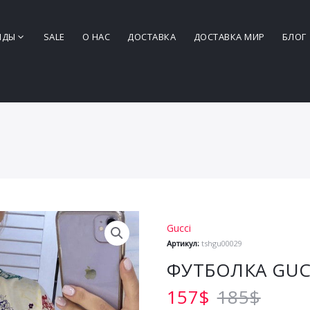
НДЫ
SALE
О НАС
ДОСТАВКА
ДОСТАВКА МИР
БЛОГ
Gucci
Артикул:
tshgu00029
ФУТБОЛКА GUC
157
$
185
$