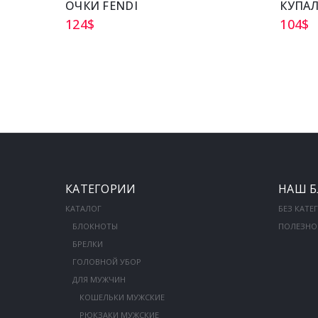
ОЧКИ FENDI
КУПАЛ
124
$
104
$
КАТЕГОРИИ
НАШ Б
КАТАЛОГ
БЕЗ КАТЕ
БЛОКНОТЫ
ПОЛЕЗНО
БРЕЛКИ
ГОЛОВНОЙ УБОР
ДЛЯ МУЖЧИН
КОШЕЛЬКИ МУЖСКИЕ
РЮКЗАКИ МУЖСКИЕ