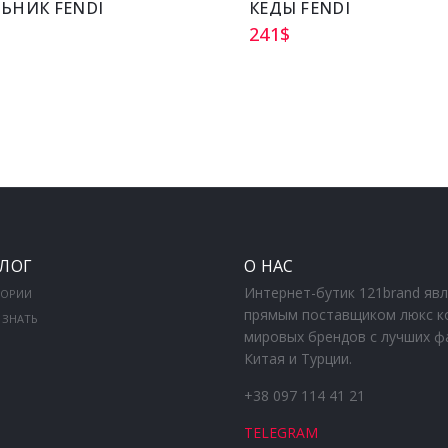
ЬНИК FENDI
КЕДЫ FENDI
241
$
ЛОГ
О НАС
Интернет-бутик 121brand яв
ГОРИИ
прямым поставщиком люкс к
 ЗНАТЬ
мировых брендов с лучших ф
Китая и Турции.
+38 097 114 41 21
TELEGRAM