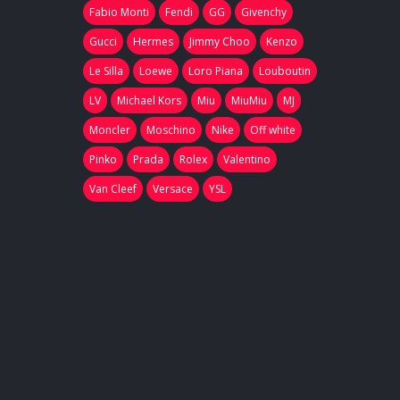
Fabio Monti
Fendi
GG
Givenchy
Gucci
Hermes
Jimmy Choo
Kenzo
Le Silla
Loewe
Loro Piana
Louboutin
LV
Michael Kors
Miu
MiuMiu
MJ
Moncler
Moschino
Nike
Off white
Pinko
Prada
Rolex
Valentino
Van Cleef
Versace
YSL