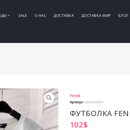
НДЫ
SALE
О НАС
ДОСТАВКА
ДОСТАВКА МИР
БЛОГ
Fendi
Артикул:
tshfen00004
ФУТБОЛКА FEN
102
$