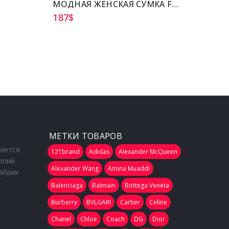
МОДНАЯ ЖЕНСКАЯ СУМКА FENDI
СУМК
187
$
231
$
МЕТКИ ТОВАРОВ
ляется
121brand
Adidas
Alexander McQueen
опий
Alexander Wang
Amina Muaddi
абрик
Balenciaga
Balmain
Bottega Veneta
Burberry
BVLGARI
Cartier
Celine
Chanel
Chloe
Coach
DG
Dior