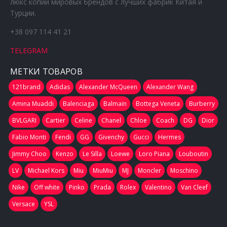
люкс копий мировых брендов с лучших фабрик Китая и
Турции.
+38 097 114 41 21
TELEGRAM
МЕТКИ ТОВАРОВ
121brand
Adidas
Alexander McQueen
Alexander Wang
Amina Muaddi
Balenciaga
Balmain
Bottega Veneta
Burberry
BVLGARI
Cartier
Celine
Chanel
Chloe
Coach
DG
Dior
Fabio Monti
Fendi
GG
Givenchy
Gucci
Hermes
Jimmy Choo
Kenzo
Le Silla
Loewe
Loro Piana
Louboutin
LV
Michael Kors
Miu
MiuMiu
MJ
Moncler
Moschino
Nike
Off white
Pinko
Prada
Rolex
Valentino
Van Cleef
Versace
YSL