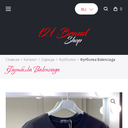
Skip
0
to
RU
content
Главная
/
Каталог
/
Одежда
/
Футболки
/
Футболка Balenciaga
Футболка Balenciaga