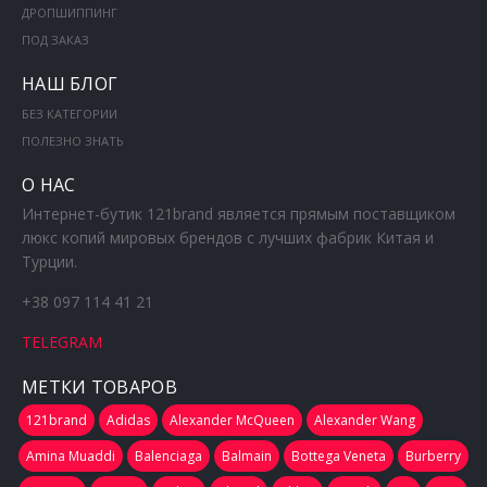
ДРОПШИППИНГ
ПОД ЗАКАЗ
НАШ БЛОГ
БЕЗ КАТЕГОРИИ
ПОЛЕЗНО ЗНАТЬ
О НАС
Интернет-бутик 121brand является прямым поставщиком
люкс копий мировых брендов с лучших фабрик Китая и
Турции.
+38 097 114 41 21
TELEGRAM
МЕТКИ ТОВАРОВ
121brand
Adidas
Alexander McQueen
Alexander Wang
Amina Muaddi
Balenciaga
Balmain
Bottega Veneta
Burberry