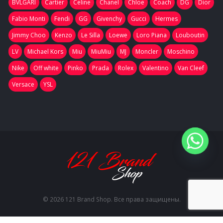
BVLGARI
Cartier
Celine
Chanel
Chloe
Coach
DG
Dior
Fabio Monti
Fendi
GG
Givenchy
Gucci
Hermes
Jimmy Choo
Kenzo
Le Silla
Loewe
Loro Piana
Louboutin
LV
Michael Kors
Miu
MiuMiu
MJ
Moncler
Moschino
Nike
Off white
Pinko
Prada
Rolex
Valentino
Van Cleef
Versace
YSL
© 2026 121 Brand Shop. Все права защищены.