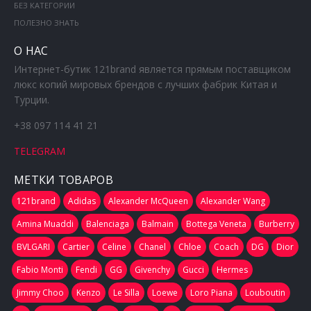
БЕЗ КАТЕГОРИИ
ПОЛЕЗНО ЗНАТЬ
О НАС
Интернет-бутик 121brand является прямым поставщиком
люкс копий мировых брендов с лучших фабрик Китая и
Турции.
+38 097 114 41 21
TELEGRAM
МЕТКИ ТОВАРОВ
121brand
Adidas
Alexander McQueen
Alexander Wang
Amina Muaddi
Balenciaga
Balmain
Bottega Veneta
Burberry
BVLGARI
Cartier
Celine
Chanel
Chloe
Coach
DG
Dior
Fabio Monti
Fendi
GG
Givenchy
Gucci
Hermes
Jimmy Choo
Kenzo
Le Silla
Loewe
Loro Piana
Louboutin