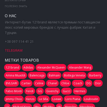
БЕЗ КАТЕГОРИИ
ПОЛЕЗНО ЗНАТЬ
О НАС
Интернет-бутик 121brand является прямым поставщиком
люкс копий мировых брендов с лучших фабрик Китая и
Турции.
+38 097 114 41 21
TELEGRAM
МЕТКИ ТОВАРОВ
121brand
Adidas
Alexander McQueen
Alexander Wang
Amina Muaddi
Balenciaga
Balmain
Bottega Veneta
Burberry
BVLGARI
Cartier
Celine
Chanel
Chloe
Coach
DG
Dior
Fabio Monti
Fendi
GG
Givenchy
Gucci
Hermes
Jimmy Choo
Kenzo
Le Silla
Loewe
Loro Piana
Louboutin
LV
Michael Kors
Miu
MiuMiu
MJ
Moncler
Moschino