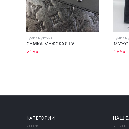
Сумки мужские
Сумки м
СУМКА МУЖСКАЯ LV
МУЖСК
213
$
185
$
КАТЕГОРИИ
НАШ Б
КАТАЛОГ
БЕЗ КАТЕ