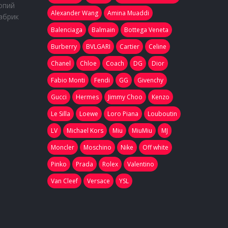
опий
Alexander Wang
Amina Muaddi
абрик
Balenciaga
Balmain
Bottega Veneta
Burberry
BVLGARI
Cartier
Celine
Chanel
Chloe
Coach
DG
Dior
Fabio Monti
Fendi
GG
Givenchy
Gucci
Hermes
Jimmy Choo
Kenzo
Le Silla
Loewe
Loro Piana
Louboutin
LV
Michael Kors
Miu
MiuMiu
MJ
Moncler
Moschino
Nike
Off white
Pinko
Prada
Rolex
Valentino
Van Cleef
Versace
YSL