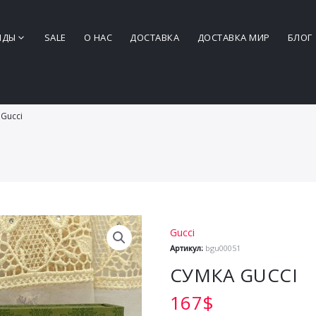
НДЫ
SALE
О НАС
ДОСТАВКА
ДОСТАВКА МИР
БЛОГ
 Gucci
Gucci
Артикул:
bgu00051
СУМКА GUCCI
167
$