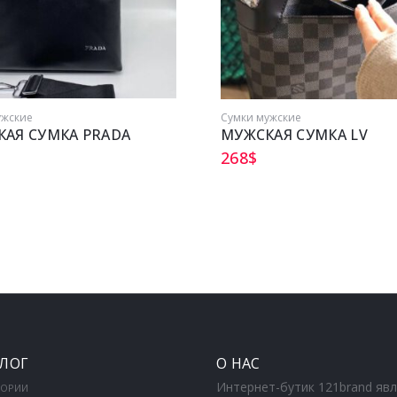
ужские
Сумки мужские
АЯ СУМКА PRADA
МУЖСКАЯ СУМКА LV
268
$
ЛОГ
О НАС
Интернет-бутик 121brand яв
ГОРИИ