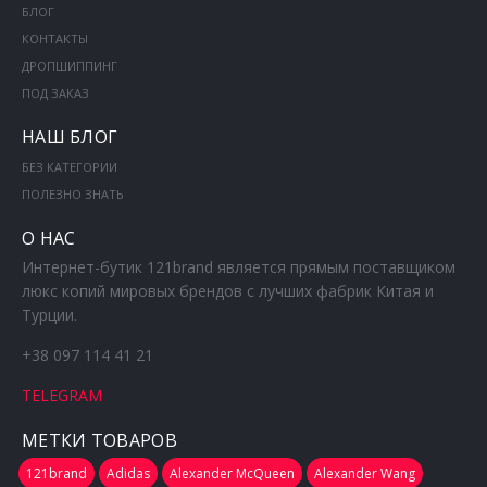
БЛОГ
КОНТАКТЫ
ДРОПШИППИНГ
ПОД ЗАКАЗ
НАШ БЛОГ
БЕЗ КАТЕГОРИИ
ПОЛЕЗНО ЗНАТЬ
О НАС
Интернет-бутик 121brand является прямым поставщиком
люкс копий мировых брендов с лучших фабрик Китая и
Турции.
+38 097 114 41 21
TELEGRAM
МЕТКИ ТОВАРОВ
121brand
Adidas
Alexander McQueen
Alexander Wang