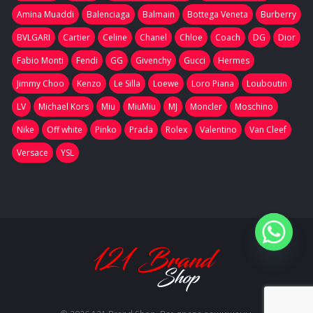
Amina Muaddi
Balenciaga
Balmain
Bottega Veneta
Burberry
BVLGARI
Cartier
Celine
Chanel
Chloe
Coach
DG
Dior
Fabio Monti
Fendi
GG
Givenchy
Gucci
Hermes
Jimmy Choo
Kenzo
Le Silla
Loewe
Loro Piana
Louboutin
LV
Michael Kors
Miu
MiuMiu
MJ
Moncler
Moschino
Nike
Off white
Pinko
Prada
Rolex
Valentino
Van Cleef
Versace
YSL