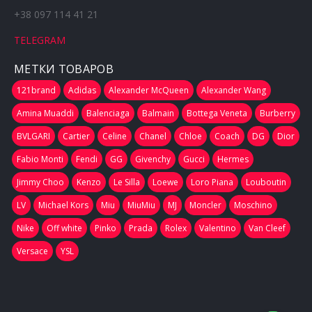
+38 097 114 41 21
TELEGRAM
МЕТКИ ТОВАРОВ
121brand
Adidas
Alexander McQueen
Alexander Wang
Amina Muaddi
Balenciaga
Balmain
Bottega Veneta
Burberry
BVLGARI
Cartier
Celine
Chanel
Chloe
Coach
DG
Dior
Fabio Monti
Fendi
GG
Givenchy
Gucci
Hermes
Jimmy Choo
Kenzo
Le Silla
Loewe
Loro Piana
Louboutin
LV
Michael Kors
Miu
MiuMiu
MJ
Moncler
Moschino
Nike
Off white
Pinko
Prada
Rolex
Valentino
Van Cleef
Versace
YSL