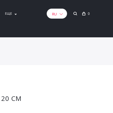
ЕЩЕ
0
RU
 20 CM