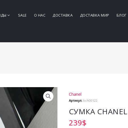
НДЫ
SALE
О НАС
ДОСТАВКА
ДОСТАВКА МИР
БЛОГ
Chanel
Артикул:
bch00122
СУМКА CHANEL
239
$