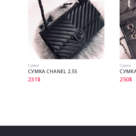
Сумки
Сумки
СУМКА CHANEL 2.55
СУМКА
231
$
250
$