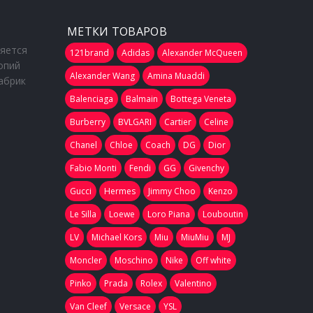
МЕТКИ ТОВАРОВ
ляется
121brand
Adidas
Alexander McQueen
опий
Alexander Wang
Amina Muaddi
абрик
Balenciaga
Balmain
Bottega Veneta
Burberry
BVLGARI
Cartier
Celine
Chanel
Chloe
Coach
DG
Dior
Fabio Monti
Fendi
GG
Givenchy
Gucci
Hermes
Jimmy Choo
Kenzo
Le Silla
Loewe
Loro Piana
Louboutin
LV
Michael Kors
Miu
MiuMiu
MJ
Moncler
Moschino
Nike
Off white
Pinko
Prada
Rolex
Valentino
Van Cleef
Versace
YSL