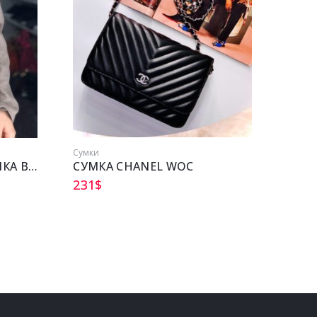
Сумки
Сумки
МОДНАЯ КОЖАНАЯ СУМКА BALENCIAGA
СУМКА CHANEL WOC
СУМК
231
$
224
$