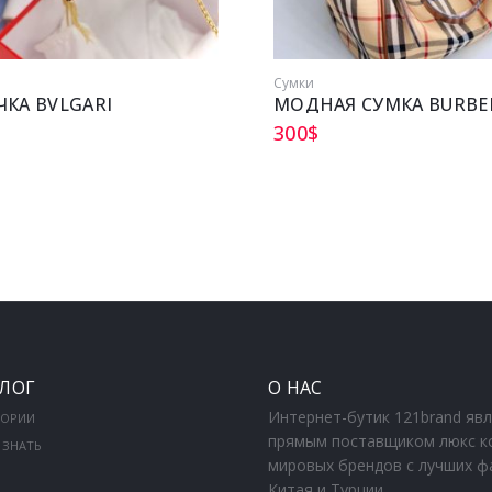
Сумки
КА BVLGARI
МОДНАЯ СУМКА BURBE
300
$
ЛОГ
О НАС
Интернет-бутик 121brand яв
ГОРИИ
прямым поставщиком люкс к
 ЗНАТЬ
мировых брендов с лучших ф
Китая и Турции.