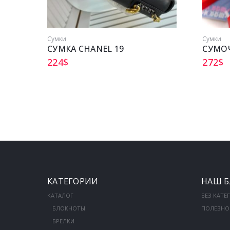
Сумки
Сумки
СУМКА CHANEL 19
СУМОЧ
224
$
272
$
КАТЕГОРИИ
НАШ Б
КАТАЛОГ
БЕЗ КАТЕ
БЛОКНОТЫ
ПОЛЕЗНО
БРЕЛКИ