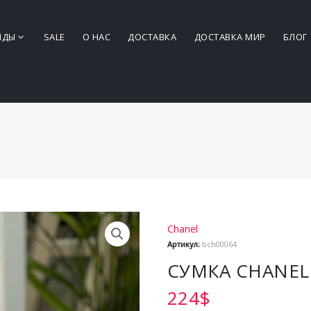
НДЫ
SALE
О НАС
ДОСТАВКА
ДОСТАВКА МИР
БЛОГ
Chanel
Артикул:
bch00064
СУМКА CHANEL
224
$