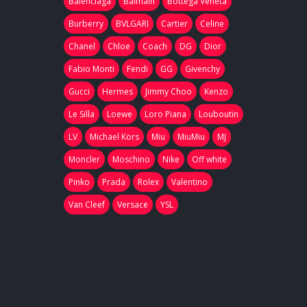
Balenciaga
Balmain
Bottega Veneta
Burberry
BVLGARI
Cartier
Celine
Chanel
Chloe
Coach
DG
Dior
Fabio Monti
Fendi
GG
Givenchy
Gucci
Hermes
Jimmy Choo
Kenzo
Le Silla
Loewe
Loro Piana
Louboutin
LV
Michael Kors
Miu
MiuMiu
MJ
Moncler
Moschino
Nike
Off white
Pinko
Prada
Rolex
Valentino
Van Cleef
Versace
YSL