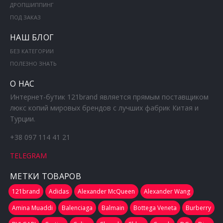
ДРОПШИППИНГ
ПОД ЗАКАЗ
НАШ БЛОГ
БЕЗ КАТЕГОРИИ
ПОЛЕЗНО ЗНАТЬ
О НАС
Интернет-бутик 121brand является прямым поставщиком
люкс копий мировых брендов с лучших фабрик Китая и
Турции.
+38 097 114 41 21
TELEGRAM
МЕТКИ ТОВАРОВ
121brand
Adidas
Alexander McQueen
Alexander Wang
Amina Muaddi
Balenciaga
Balmain
Bottega Veneta
Burberry