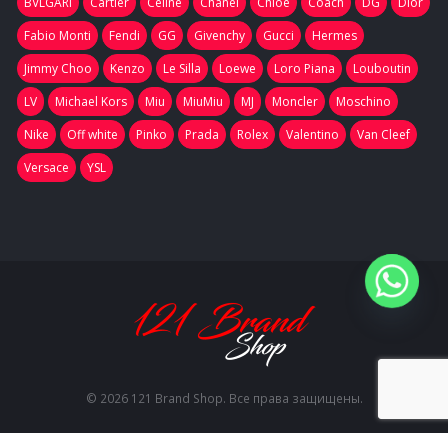
BVLGARI
Cartier
Celine
Chanel
Chloe
Coach
DG
Dior
Fabio Monti
Fendi
GG
Givenchy
Gucci
Hermes
Jimmy Choo
Kenzo
Le Silla
Loewe
Loro Piana
Louboutin
LV
Michael Kors
Miu
MiuMiu
MJ
Moncler
Moschino
Nike
Off white
Pinko
Prada
Rolex
Valentino
Van Cleef
Versace
YSL
© 2026 121 Brand Shop. Все права защищены.