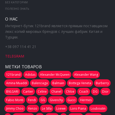
БЕЗ КАТЕГОРИИ
ПОЛЕЗНО ЗНАТЬ
О НАС
Интернет-бутик 121brand является прямым поставщиком
люкс копий мировых брендов с лучших фабрик Китая и
Турции.
+38 097 114 41 21
TELEGRAM
МЕТКИ ТОВАРОВ
121brand
Adidas
Alexander McQueen
Alexander Wang
Amina Muaddi
Balenciaga
Balmain
Bottega Veneta
Burberry
BVLGARI
Cartier
Celine
Chanel
Chloe
Coach
DG
Dior
Fabio Monti
Fendi
GG
Givenchy
Gucci
Hermes
Jimmy Choo
Kenzo
Le Silla
Loewe
Loro Piana
Louboutin