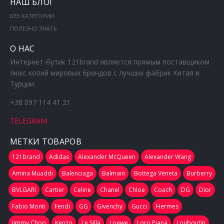
НАШ БЛОГ
БЕЗ КАТЕГОРИИ
ПОЛЕЗНО ЗНАТЬ
О НАС
Интернет-бутик 121brand является прямым поставщиком
люкс копий мировых брендов с лучших фабрик Китая и
Турции.
+38 097 114 41 21
TELEGRAM
МЕТКИ ТОВАРОВ
121brand
Adidas
Alexander McQueen
Alexander Wang
Amina Muaddi
Balenciaga
Balmain
Bottega Veneta
Burberry
BVLGARI
Cartier
Celine
Chanel
Chloe
Coach
DG
Dior
Fabio Monti
Fendi
GG
Givenchy
Gucci
Hermes
Jimmy Choo
Kenzo
Le Silla
Loewe
Loro Piana
Louboutin