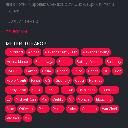
люкс копий мировых брендов с лучших фабрик Китая и
Турции.
+38 097 114 41 21
TELEGRAM
МЕТКИ ТОВАРОВ
121brand
Adidas
Alexander McQueen
Alexander Wang
Amina Muaddi
Balenciaga
Balmain
Bottega Veneta
Burberry
BVLGARI
Cartier
Celine
Chanel
Chloe
Coach
DG
Dior
Fabio Monti
Fendi
GG
Givenchy
Gucci
Hermes
Jimmy Choo
Kenzo
Le Silla
Loewe
Loro Piana
Louboutin
LV
Michael Kors
Miu
MiuMiu
MJ
Moncler
Moschino
Nike
Off white
Pinko
Prada
Rolex
Valentino
Van Cleef
Versace
YSL