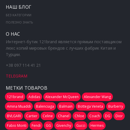
НАШ БЛОГ
БЕЗ КАТЕГОРИИ
ПОЛЕЗНО ЗНАТЬ
О НАС
Интернет-бутик 121brand является прямым поставщиком
люкс копий мировых брендов с лучших фабрик Китая и
Турции.
+38 097 114 41 21
TELEGRAM
МЕТКИ ТОВАРОВ
121brand
Adidas
Alexander McQueen
Alexander Wang
Amina Muaddi
Balenciaga
Balmain
Bottega Veneta
Burberry
BVLGARI
Cartier
Celine
Chanel
Chloe
Coach
DG
Dior
Fabio Monti
Fendi
GG
Givenchy
Gucci
Hermes