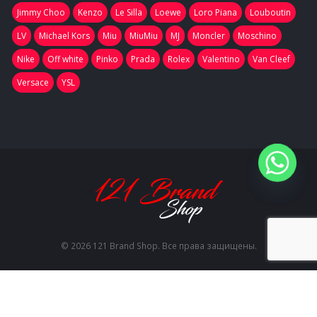
Jimmy Choo
Kenzo
Le Silla
Loewe
Loro Piana
Louboutin
LV
Michael Kors
Miu
MiuMiu
MJ
Moncler
Moschino
Nike
Off white
Pinko
Prada
Rolex
Valentino
Van Cleef
Versace
YSL
© 2026 121 Brand Shop. Все права защищены.
EN