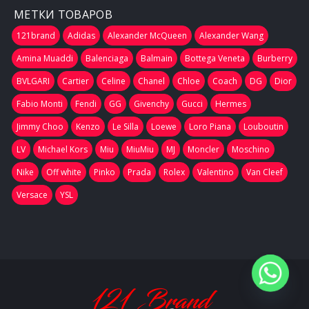
МЕТКИ ТОВАРОВ
121brand
Adidas
Alexander McQueen
Alexander Wang
Amina Muaddi
Balenciaga
Balmain
Bottega Veneta
Burberry
BVLGARI
Cartier
Celine
Chanel
Chloe
Coach
DG
Dior
Fabio Monti
Fendi
GG
Givenchy
Gucci
Hermes
Jimmy Choo
Kenzo
Le Silla
Loewe
Loro Piana
Louboutin
LV
Michael Kors
Miu
MiuMiu
MJ
Moncler
Moschino
Nike
Off white
Pinko
Prada
Rolex
Valentino
Van Cleef
Versace
YSL