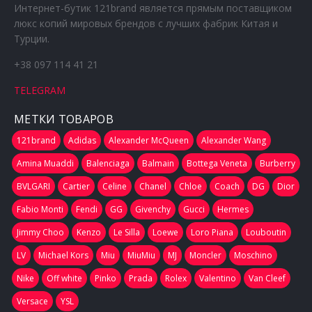
Интернет-бутик 121brand является прямым поставщиком
люкс копий мировых брендов с лучших фабрик Китая и
Турции.
+38 097 114 41 21
TELEGRAM
МЕТКИ ТОВАРОВ
121brand
Adidas
Alexander McQueen
Alexander Wang
Amina Muaddi
Balenciaga
Balmain
Bottega Veneta
Burberry
BVLGARI
Cartier
Celine
Chanel
Chloe
Coach
DG
Dior
Fabio Monti
Fendi
GG
Givenchy
Gucci
Hermes
Jimmy Choo
Kenzo
Le Silla
Loewe
Loro Piana
Louboutin
LV
Michael Kors
Miu
MiuMiu
MJ
Moncler
Moschino
Nike
Off white
Pinko
Prada
Rolex
Valentino
Van Cleef
Versace
YSL