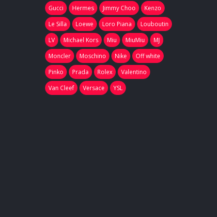
Gucci
Hermes
Jimmy Choo
Kenzo
Le Silla
Loewe
Loro Piana
Louboutin
LV
Michael Kors
Miu
MiuMiu
MJ
Moncler
Moschino
Nike
Off white
Pinko
Prada
Rolex
Valentino
Van Cleef
Versace
YSL