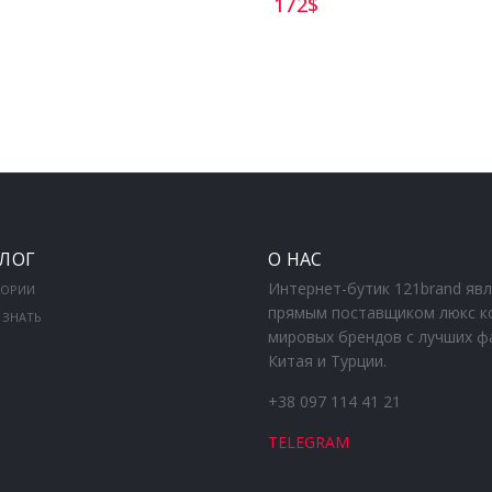
172
$
ЛОГ
О НАС
Интернет-бутик 121brand яв
ГОРИИ
прямым поставщиком люкс к
 ЗНАТЬ
мировых брендов с лучших ф
Китая и Турции.
+38 097 114 41 21
TELEGRAM