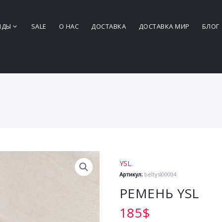
НДЫ
SALE
О НАС
ДОСТАВКА
ДОСТАВКА МИР
БЛОГ
YSL
Артикул:
beltysl00004
РЕМЕНЬ YSL
185
$