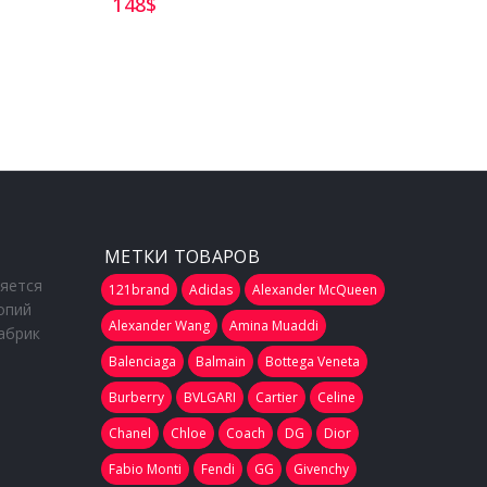
148
$
176
$
МЕТКИ ТОВАРОВ
ляется
121brand
Adidas
Alexander McQueen
опий
Alexander Wang
Amina Muaddi
абрик
Balenciaga
Balmain
Bottega Veneta
Burberry
BVLGARI
Cartier
Celine
Chanel
Chloe
Coach
DG
Dior
Fabio Monti
Fendi
GG
Givenchy