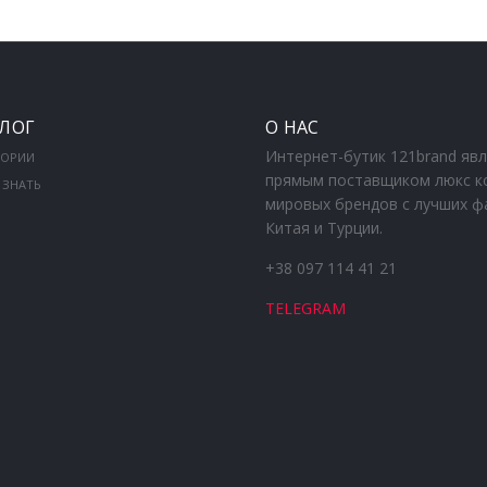
ЛОГ
О НАС
Интернет-бутик 121brand яв
ГОРИИ
прямым поставщиком люкс к
 ЗНАТЬ
мировых брендов с лучших ф
Китая и Турции.
+38 097 114 41 21
TELEGRAM