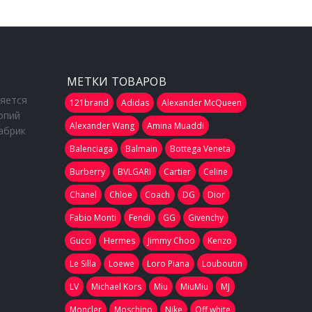
МЕТКИ ТОВАРОВ
ляется
121brand
Adidas
Alexander McQueen
опий
Alexander Wang
Amina Muaddi
абрик
Balenciaga
Balmain
Bottega Veneta
Burberry
BVLGARI
Cartier
Celine
Chanel
Chloe
Coach
DG
Dior
Fabio Monti
Fendi
GG
Givenchy
Gucci
Hermes
Jimmy Choo
Kenzo
Le Silla
Loewe
Loro Piana
Louboutin
LV
Michael Kors
Miu
MiuMiu
MJ
Moncler
Moschino
Nike
Off white