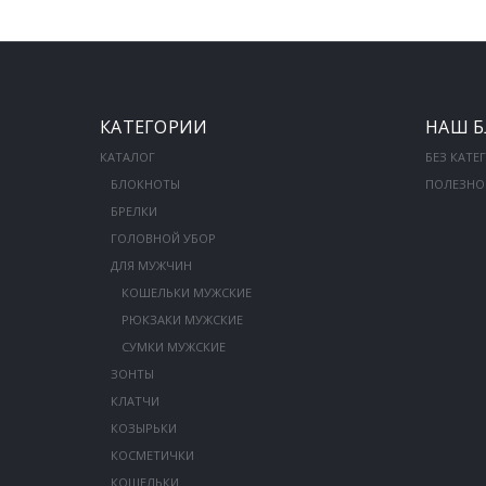
КАТЕГОРИИ
НАШ Б
КАТАЛОГ
БЕЗ КАТЕ
БЛОКНОТЫ
ПОЛЕЗНО
БРЕЛКИ
ГОЛОВНОЙ УБОР
ДЛЯ МУЖЧИН
КОШЕЛЬКИ МУЖСКИЕ
РЮКЗАКИ МУЖСКИЕ
СУМКИ МУЖСКИЕ
ЗОНТЫ
КЛАТЧИ
КОЗЫРЬКИ
КОСМЕТИЧКИ
КОШЕЛЬКИ