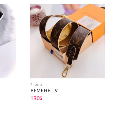
Ремни
Ремни
РЕМЕНЬ LV
РЕМЕ
130
$
172
$