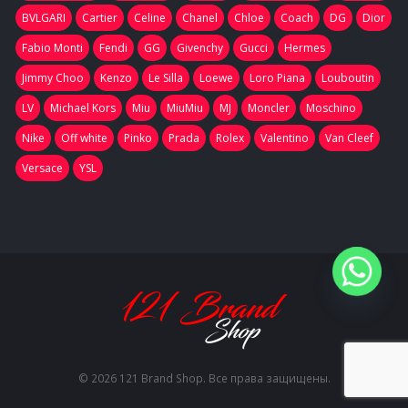
BVLGARI
Cartier
Celine
Chanel
Chloe
Coach
DG
Dior
Fabio Monti
Fendi
GG
Givenchy
Gucci
Hermes
Jimmy Choo
Kenzo
Le Silla
Loewe
Loro Piana
Louboutin
LV
Michael Kors
Miu
MiuMiu
MJ
Moncler
Moschino
Nike
Off white
Pinko
Prada
Rolex
Valentino
Van Cleef
Versace
YSL
© 2026 121 Brand Shop. Все права защищены.