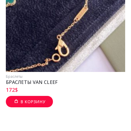
Браслеты
П
БРАСЛЕТЫ VAN CLEEF
172
$
В КОРЗИНУ