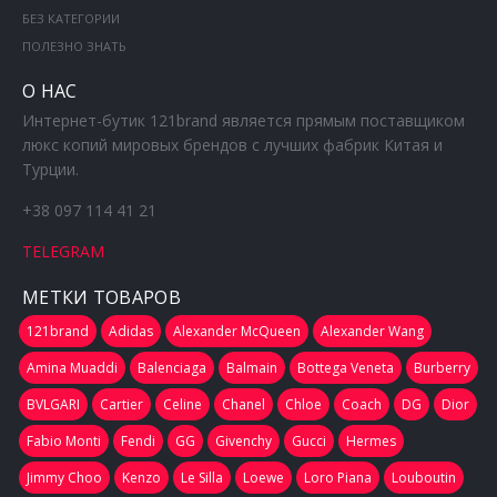
БЕЗ КАТЕГОРИИ
ПОЛЕЗНО ЗНАТЬ
О НАС
Интернет-бутик 121brand является прямым поставщиком
люкс копий мировых брендов с лучших фабрик Китая и
Турции.
+38 097 114 41 21
TELEGRAM
МЕТКИ ТОВАРОВ
121brand
Adidas
Alexander McQueen
Alexander Wang
Amina Muaddi
Balenciaga
Balmain
Bottega Veneta
Burberry
BVLGARI
Cartier
Celine
Chanel
Chloe
Coach
DG
Dior
Fabio Monti
Fendi
GG
Givenchy
Gucci
Hermes
Jimmy Choo
Kenzo
Le Silla
Loewe
Loro Piana
Louboutin