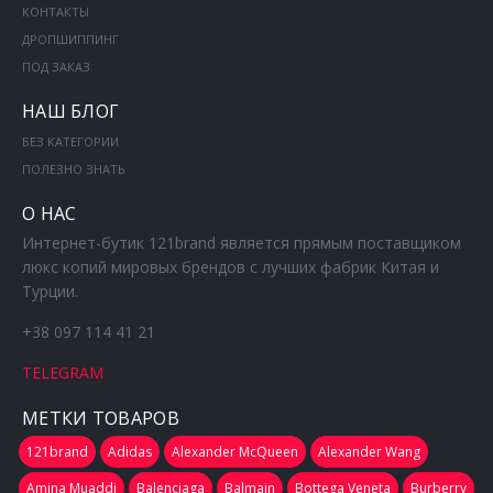
КОНТАКТЫ
ДРОПШИППИНГ
ПОД ЗАКАЗ
НАШ БЛОГ
БЕЗ КАТЕГОРИИ
ПОЛЕЗНО ЗНАТЬ
О НАС
Интернет-бутик 121brand является прямым поставщиком
люкс копий мировых брендов с лучших фабрик Китая и
Турции.
+38 097 114 41 21
TELEGRAM
МЕТКИ ТОВАРОВ
121brand
Adidas
Alexander McQueen
Alexander Wang
Amina Muaddi
Balenciaga
Balmain
Bottega Veneta
Burberry