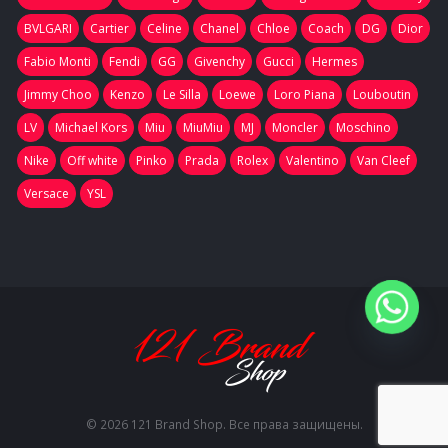
BVLGARI
Cartier
Celine
Chanel
Chloe
Coach
DG
Dior
Fabio Monti
Fendi
GG
Givenchy
Gucci
Hermes
Jimmy Choo
Kenzo
Le Silla
Loewe
Loro Piana
Louboutin
LV
Michael Kors
Miu
MiuMiu
MJ
Moncler
Moschino
Nike
Off white
Pinko
Prada
Rolex
Valentino
Van Cleef
Versace
YSL
© 2026 121 Brand Shop. Все права защищены.