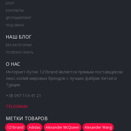
БЛОГ
КОНТАКТЫ
ДРОПШИППИНГ
ПОД ЗАКАЗ
НАШ БЛОГ
БЕЗ КАТЕГОРИИ
ПОЛЕЗНО ЗНАТЬ
О НАС
Интернет-бутик 121brand является прямым поставщиком
люкс копий мировых брендов с лучших фабрик Китая и
Турции.
+38 097 114 41 21
TELEGRAM
МЕТКИ ТОВАРОВ
121brand
Adidas
Alexander McQueen
Alexander Wang