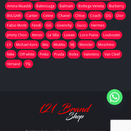
Amina Muaddi
Balenciaga
Balmain
Bottega Veneta
Burberry
BVLGARI
Cartier
Celine
Chanel
Chloe
Coach
DG
Dior
Fabio Monti
Fendi
GG
Givenchy
Gucci
Hermes
Jimmy Choo
Kenzo
Le Silla
Loewe
Loro Piana
Louboutin
LV
Michael Kors
Miu
MiuMiu
MJ
Moncler
Moschino
Nike
Off white
Pinko
Prada
Rolex
Valentino
Van Cleef
Versace
YSL