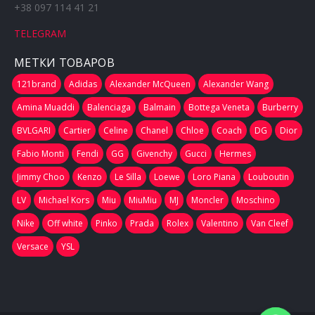
+38 097 114 41 21
TELEGRAM
МЕТКИ ТОВАРОВ
121brand
Adidas
Alexander McQueen
Alexander Wang
Amina Muaddi
Balenciaga
Balmain
Bottega Veneta
Burberry
BVLGARI
Cartier
Celine
Chanel
Chloe
Coach
DG
Dior
Fabio Monti
Fendi
GG
Givenchy
Gucci
Hermes
Jimmy Choo
Kenzo
Le Silla
Loewe
Loro Piana
Louboutin
LV
Michael Kors
Miu
MiuMiu
MJ
Moncler
Moschino
Nike
Off white
Pinko
Prada
Rolex
Valentino
Van Cleef
Versace
YSL