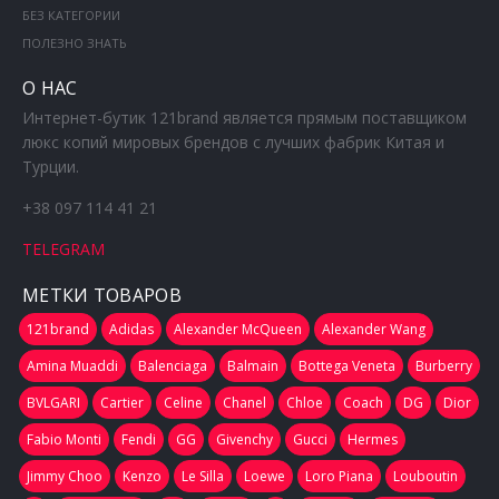
БЕЗ КАТЕГОРИИ
ПОЛЕЗНО ЗНАТЬ
О НАС
Интернет-бутик 121brand является прямым поставщиком
люкс копий мировых брендов с лучших фабрик Китая и
Турции.
+38 097 114 41 21
TELEGRAM
МЕТКИ ТОВАРОВ
121brand
Adidas
Alexander McQueen
Alexander Wang
Amina Muaddi
Balenciaga
Balmain
Bottega Veneta
Burberry
BVLGARI
Cartier
Celine
Chanel
Chloe
Coach
DG
Dior
Fabio Monti
Fendi
GG
Givenchy
Gucci
Hermes
Jimmy Choo
Kenzo
Le Silla
Loewe
Loro Piana
Louboutin