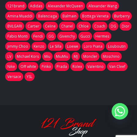
121brand
Adidas
Alexander McQueen
Alexander Wang
Amina Muaddi
Balenciaga
Balmain
Bottega Veneta
Burberry
BVLGARI
Cartier
Celine
Chanel
Chloe
Coach
DG
Dior
Fabio Monti
Fendi
GG
Givenchy
Gucci
Hermes
Jimmy Choo
Kenzo
Le Silla
Loewe
Loro Piana
Louboutin
LV
Michael Kors
Miu
MiuMiu
MJ
Moncler
Moschino
Nike
Off white
Pinko
Prada
Rolex
Valentino
Van Cleef
Versace
YSL