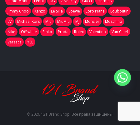
Fabio Monti
Fendi
GG
Givenchy
Gucci
Hermes
Jimmy Choo
Kenzo
Le Silla
Loewe
Loro Piana
Louboutin
LV
Michael Kors
Miu
MiuMiu
MJ
Moncler
Moschino
Nike
Off white
Pinko
Prada
Rolex
Valentino
Van Cleef
Versace
YSL
© 2026 121 Brand Shop. Все права защищены.
EN