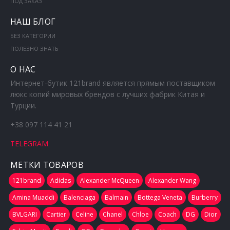
ПОД ЗАКАЗ
НАШ БЛОГ
БЕЗ КАТЕГОРИИ
ПОЛЕЗНО ЗНАТЬ
О НАС
Интернет-бутик 121brand является прямым поставщиком
люкс копий мировых брендов с лучших фабрик Китая и
Турции.
+38 097 114 41 21
TELEGRAM
МЕТКИ ТОВАРОВ
121brand
Adidas
Alexander McQueen
Alexander Wang
Amina Muaddi
Balenciaga
Balmain
Bottega Veneta
Burberry
BVLGARI
Cartier
Celine
Chanel
Chloe
Coach
DG
Dior