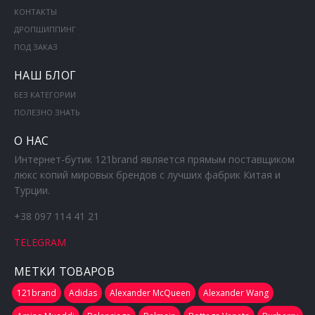
КОНТАКТЫ
ДРОПШИППИНГ
ПОД ЗАКАЗ
НАШ БЛОГ
БЕЗ КАТЕГОРИИ
ПОЛЕЗНО ЗНАТЬ
О НАС
Интернет-бутик 121brand является прямым поставщиком
люкс копий мировых брендов с лучших фабрик Китая и
Турции.
+38 097 114 41 21
TELEGRAM
МЕТКИ ТОВАРОВ
121brand
Adidas
Alexander McQueen
Alexander Wang