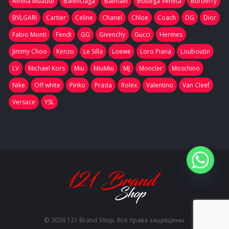
Amina Muaddi
Balenciaga
Balmain
Bottega Veneta
Burberry
BVLGARI
Cartier
Celine
Chanel
Chloe
Coach
DG
Dior
Fabio Monti
Fendi
GG
Givenchy
Gucci
Hermes
Jimmy Choo
Kenzo
Le Silla
Loewe
Loro Piana
Louboutin
LV
Michael Kors
Miu
MiuMiu
MJ
Moncler
Moschino
Nike
Off white
Pinko
Prada
Rolex
Valentino
Van Cleef
Versace
YSL
© 2026 121 Brand Shop. Все права защищены.