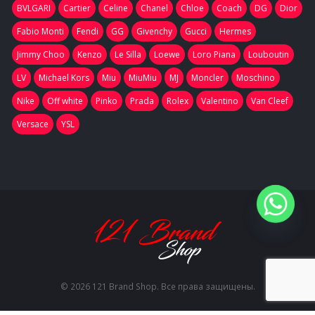
BVLGARI
Cartier
Celine
Chanel
Chloe
Coach
DG
Dior
Fabio Monti
Fendi
GG
Givenchy
Gucci
Hermes
Jimmy Choo
Kenzo
Le Silla
Loewe
Loro Piana
Louboutin
LV
Michael Kors
Miu
MiuMiu
MJ
Moncler
Moschino
Nike
Off white
Pinko
Prada
Rolex
Valentino
Van Cleef
Versace
YSL
© 2026 121 Brand Shop. Все права защищены.