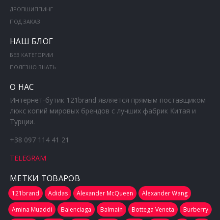
ДРОПШИППИНГ
ПОД ЗАКАЗ
НАШ БЛОГ
БЕЗ КАТЕГОРИИ
ПОЛЕЗНО ЗНАТЬ
О НАС
Интернет-бутик 121brand является прямым поставщиком
люкс копий мировых брендов с лучших фабрик Китая и
Турции.
+38 097 114 41 21
TELEGRAM
МЕТКИ ТОВАРОВ
121brand
Adidas
Alexander McQueen
Alexander Wang
Amina Muaddi
Balenciaga
Balmain
Bottega Veneta
Burberry