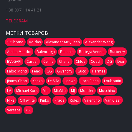
+38 097 114 41 21
TELEGRAM
МЕТКИ ТОВАРОВ
121brand
Adidas
Alexander McQueen
Alexander Wang
Amina Muaddi
Balenciaga
Balmain
Bottega Veneta
Burberry
BVLGARI
Cartier
Celine
Chanel
Chloe
Coach
DG
Dior
Fabio Monti
Fendi
GG
Givenchy
Gucci
Hermes
Jimmy Choo
Kenzo
Le Silla
Loewe
Loro Piana
Louboutin
LV
Michael Kors
Miu
MiuMiu
MJ
Moncler
Moschino
Nike
Off white
Pinko
Prada
Rolex
Valentino
Van Cleef
Versace
YSL