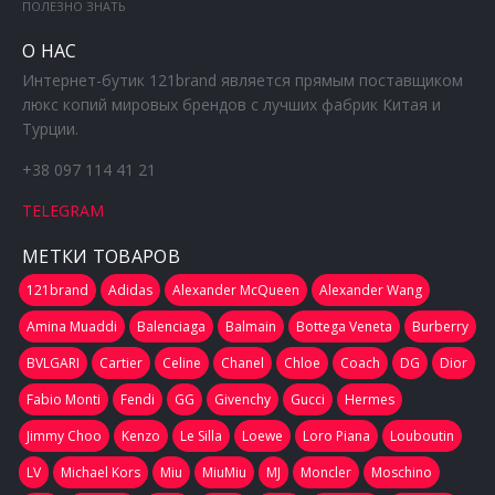
ПОЛЕЗНО ЗНАТЬ
О НАС
Интернет-бутик 121brand является прямым поставщиком
люкс копий мировых брендов с лучших фабрик Китая и
Турции.
+38 097 114 41 21
TELEGRAM
МЕТКИ ТОВАРОВ
121brand
Adidas
Alexander McQueen
Alexander Wang
Amina Muaddi
Balenciaga
Balmain
Bottega Veneta
Burberry
BVLGARI
Cartier
Celine
Chanel
Chloe
Coach
DG
Dior
Fabio Monti
Fendi
GG
Givenchy
Gucci
Hermes
Jimmy Choo
Kenzo
Le Silla
Loewe
Loro Piana
Louboutin
LV
Michael Kors
Miu
MiuMiu
MJ
Moncler
Moschino