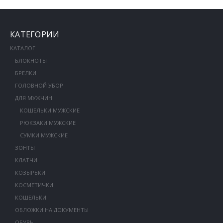
КАТЕГОРИИ
КАТАЛОГ
БЛОКНОТЫ
БРЕЛКИ
ГОЛОВНОЙ УБОР
ДЛЯ МУЖЧИН
КОШЕЛЬКИ МУЖСКИЕ
РЮКЗАКИ МУЖСКИЕ
СУМКИ МУЖСКИЕ
ЗОНТЫ
КЛАТЧИ
КОЗЫРЬКИ
КОСМЕТИЧКИ
КОШЕЛЬКИ
ОБЛОЖКИ НА ДОКУМЕНТЫ
ОБУВЬ