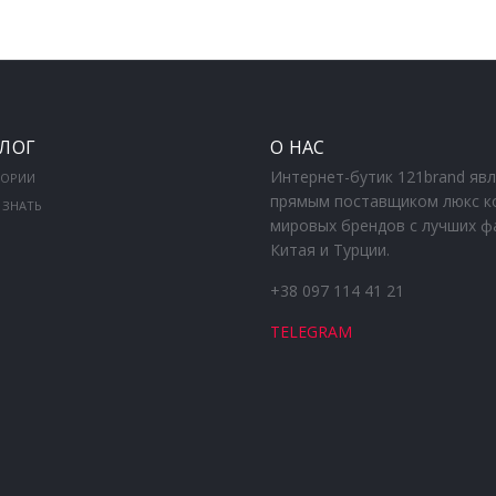
ЛОГ
О НАС
Интернет-бутик 121brand яв
ГОРИИ
прямым поставщиком люкс к
 ЗНАТЬ
мировых брендов с лучших ф
Китая и Турции.
+38 097 114 41 21
TELEGRAM