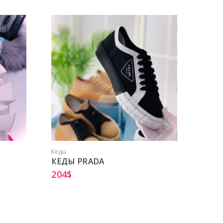
Кеды
Сумки
КЕДЫ PRADA
МОД
204
$
259
$