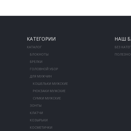
КАТЕГОРИИ
НАШ Б
КАТАЛОГ
БЕЗ КАТЕ
БЛОКНОТЫ
ПОЛЕЗНО
БРЕЛКИ
ГОЛОВНОЙ УБОР
ДЛЯ МУЖЧИН
КОШЕЛЬКИ МУЖСКИЕ
РЮКЗАКИ МУЖСКИЕ
СУМКИ МУЖСКИЕ
ЗОНТЫ
КЛАТЧИ
КОЗЫРЬКИ
КОСМЕТИЧКИ