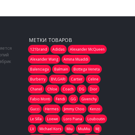
МЕТКИ ТОВАРОВ
ляется
121brand
Adidas
Alexander McQueen
опий
Alexander Wang
Amina Muaddi
абрик
Balenciaga
Balmain
Bottega Veneta
Burberry
BVLGARI
Cartier
Celine
Chanel
Chloe
Coach
DG
Dior
Fabio Monti
Fendi
GG
Givenchy
Gucci
Hermes
Jimmy Choo
Kenzo
Le Silla
Loewe
Loro Piana
Louboutin
LV
Michael Kors
Miu
MiuMiu
MJ