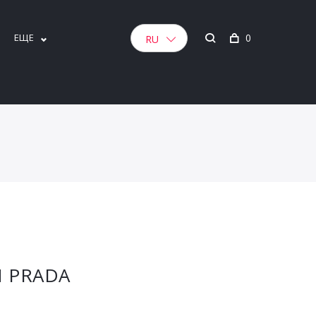
ЕЩЕ
0
RU
 PRADA