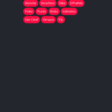
Moncler
Moschino
Nike
Off white
Pinko
Prada
Rolex
Valentino
Van Cleef
Versace
YSL