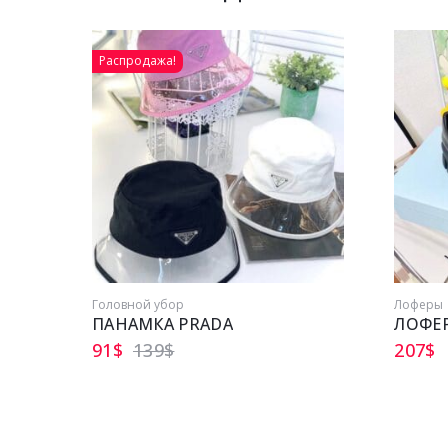
Распродажа!
Головной убор
Лоферы
ПАНАМКА PRADA
ЛОФЕ
91
$
139
$
207
$