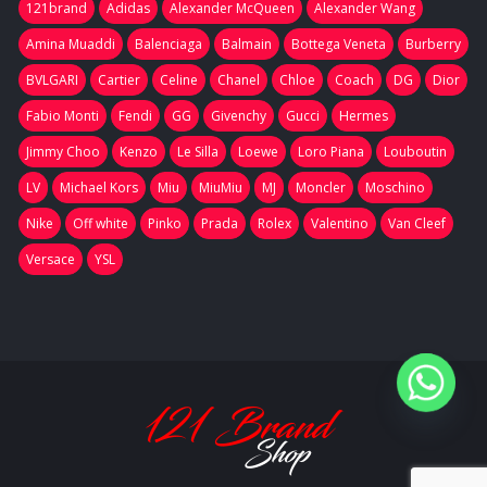
121brand
Adidas
Alexander McQueen
Alexander Wang
Amina Muaddi
Balenciaga
Balmain
Bottega Veneta
Burberry
BVLGARI
Cartier
Celine
Chanel
Chloe
Coach
DG
Dior
Fabio Monti
Fendi
GG
Givenchy
Gucci
Hermes
Jimmy Choo
Kenzo
Le Silla
Loewe
Loro Piana
Louboutin
LV
Michael Kors
Miu
MiuMiu
MJ
Moncler
Moschino
Nike
Off white
Pinko
Prada
Rolex
Valentino
Van Cleef
Versace
YSL