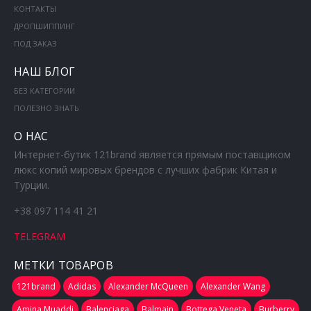
КОНТАКТЫ
ДРОПШИППИНГ
ПОД ЗАКАЗ
НАШ БЛОГ
БЕЗ КАТЕГОРИИ
ПОЛЕЗНО ЗНАТЬ
О НАС
Интернет-бутик 121brand является прямым поставщиком
люкс копий мировых брендов с лучших фабрик Китая и
Турции.
+38 097 114 41 21
TELEGRAM
МЕТКИ ТОВАРОВ
121brand
Adidas
Alexander McQueen
Alexander Wang
Amina Muaddi
Balenciaga
Balmain
Bottega Veneta
Burberry