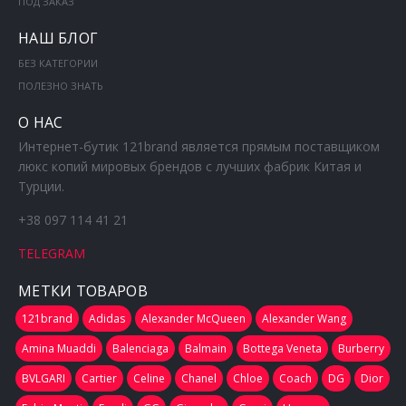
ПОД ЗАКАЗ
НАШ БЛОГ
БЕЗ КАТЕГОРИИ
ПОЛЕЗНО ЗНАТЬ
О НАС
Интернет-бутик 121brand является прямым поставщиком
люкс копий мировых брендов с лучших фабрик Китая и
Турции.
+38 097 114 41 21
TELEGRAM
МЕТКИ ТОВАРОВ
121brand
Adidas
Alexander McQueen
Alexander Wang
Amina Muaddi
Balenciaga
Balmain
Bottega Veneta
Burberry
BVLGARI
Cartier
Celine
Chanel
Chloe
Coach
DG
Dior