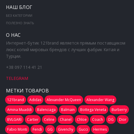
НАШ БЛОГ
БЕЗ КАТЕГОРИИ
ПОЛЕЗНО ЗНАТЬ
О НАС
Интернет-бутик 121brand является прямым поставщиком
люкс копий мировых брендов с лучших фабрик Китая и
Турции.
+38 097 114 41 21
TELEGRAM
МЕТКИ ТОВАРОВ
121brand
Adidas
Alexander McQueen
Alexander Wang
Amina Muaddi
Balenciaga
Balmain
Bottega Veneta
Burberry
BVLGARI
Cartier
Celine
Chanel
Chloe
Coach
DG
Dior
Fabio Monti
Fendi
GG
Givenchy
Gucci
Hermes