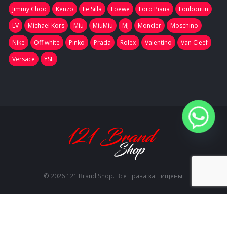
Jimmy Choo
Kenzo
Le Silla
Loewe
Loro Piana
Louboutin
LV
Michael Kors
Miu
MiuMiu
MJ
Moncler
Moschino
Nike
Off white
Pinko
Prada
Rolex
Valentino
Van Cleef
Versace
YSL
© 2026 121 Brand Shop. Все права защищены.
EN