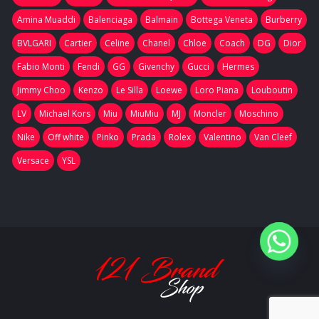
Amina Muaddi
Balenciaga
Balmain
Bottega Veneta
Burberry
BVLGARI
Cartier
Celine
Chanel
Chloe
Coach
DG
Dior
Fabio Monti
Fendi
GG
Givenchy
Gucci
Hermes
Jimmy Choo
Kenzo
Le Silla
Loewe
Loro Piana
Louboutin
LV
Michael Kors
Miu
MiuMiu
MJ
Moncler
Moschino
Nike
Off white
Pinko
Prada
Rolex
Valentino
Van Cleef
Versace
YSL