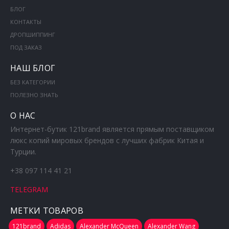
БЛОГ
КОНТАКТЫ
ДРОПШИППИНГ
ПОД ЗАКАЗ
НАШ БЛОГ
БЕЗ КАТЕГОРИИ
ПОЛЕЗНО ЗНАТЬ
О НАС
Интернет-бутик 121brand является прямым поставщиком
люкс копий мировых брендов с лучших фабрик Китая и
Турции.
+38 097 114 41 21
TELEGRAM
МЕТКИ ТОВАРОВ
121brand
Adidas
Alexander McQueen
Alexander Wang