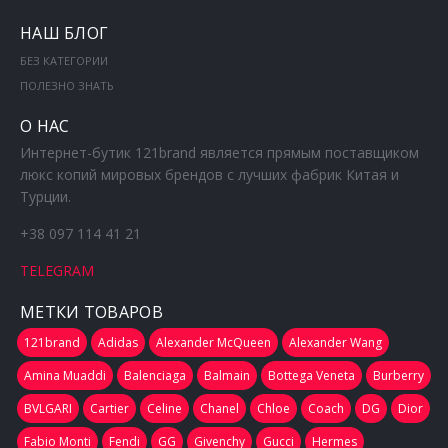
НАШ БЛОГ
БЕЗ КАТЕГОРИИ
ПОЛЕЗНО ЗНАТЬ
О НАС
Интернет-бутик 121brand является прямым поставщиком
люкс копий мировых брендов с лучших фабрик Китая и
Турции.
+38 097 114 41 21
TELEGRAM
МЕТКИ ТОВАРОВ
121brand
Adidas
Alexander McQueen
Alexander Wang
Amina Muaddi
Balenciaga
Balmain
Bottega Veneta
Burberry
BVLGARI
Cartier
Celine
Chanel
Chloe
Coach
DG
Dior
Fabio Monti
Fendi
GG
Givenchy
Gucci
Hermes