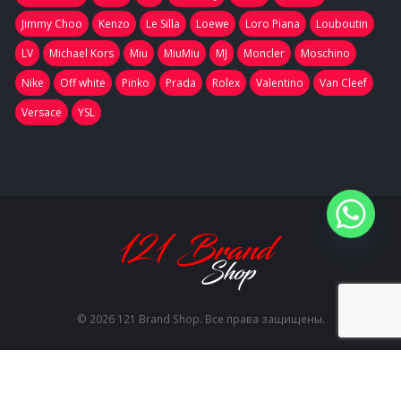
Jimmy Choo
Kenzo
Le Silla
Loewe
Loro Piana
Louboutin
LV
Michael Kors
Miu
MiuMiu
MJ
Moncler
Moschino
Nike
Off white
Pinko
Prada
Rolex
Valentino
Van Cleef
Versace
YSL
© 2026 121 Brand Shop. Все права защищены.
EN