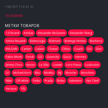
+38 097 114 41 21
TELEGRAM
МЕТКИ ТОВАРОВ
121brand
Adidas
Alexander McQueen
Alexander Wang
Amina Muaddi
Balenciaga
Balmain
Bottega Veneta
Burberry
BVLGARI
Cartier
Celine
Chanel
Chloe
Coach
DG
Dior
Fabio Monti
Fendi
GG
Givenchy
Gucci
Hermes
Jimmy Choo
Kenzo
Le Silla
Loewe
Loro Piana
Louboutin
LV
Michael Kors
Miu
MiuMiu
MJ
Moncler
Moschino
Nike
Off white
Pinko
Prada
Rolex
Valentino
Van Cleef
Versace
YSL