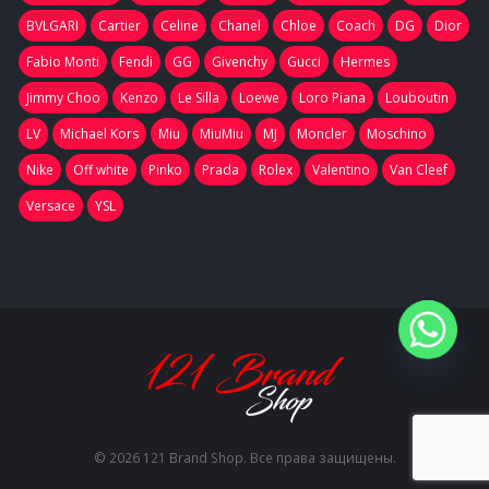
BVLGARI
Cartier
Celine
Chanel
Chloe
Coach
DG
Dior
Fabio Monti
Fendi
GG
Givenchy
Gucci
Hermes
Jimmy Choo
Kenzo
Le Silla
Loewe
Loro Piana
Louboutin
LV
Michael Kors
Miu
MiuMiu
MJ
Moncler
Moschino
Nike
Off white
Pinko
Prada
Rolex
Valentino
Van Cleef
Versace
YSL
© 2026 121 Brand Shop. Все права защищены.