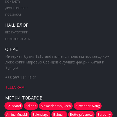
КОНТАКТЫ
ДРОПШИППИНГ
ПОД ЗАКАЗ
НАШ БЛОГ
БЕЗ КАТЕГОРИИ
ПОЛЕЗНО ЗНАТЬ
О НАС
Интернет-бутик 121brand является прямым поставщиком
люкс копий мировых брендов с лучших фабрик Китая и
Турции.
+38 097 114 41 21
TELEGRAM
МЕТКИ ТОВАРОВ
121brand
Adidas
Alexander McQueen
Alexander Wang
Amina Muaddi
Balenciaga
Balmain
Bottega Veneta
Burberry