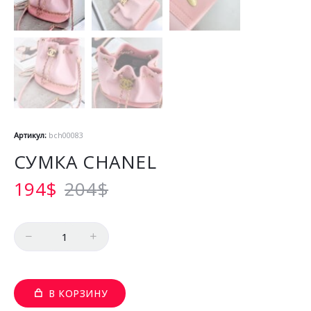
Артикул:
bch00083
СУМКА CHANEL
194
$
204
$
Количество
В КОРЗИНУ