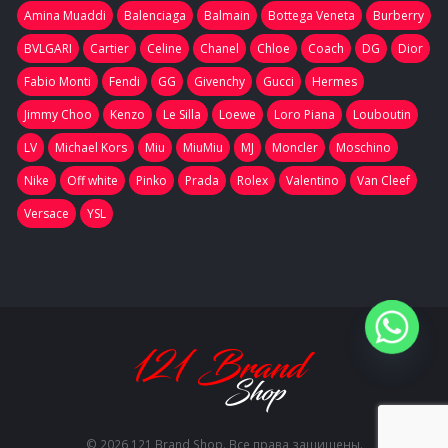
Amina Muaddi
Balenciaga
Balmain
Bottega Veneta
Burberry
BVLGARI
Cartier
Celine
Chanel
Chloe
Coach
DG
Dior
Fabio Monti
Fendi
GG
Givenchy
Gucci
Hermes
Jimmy Choo
Kenzo
Le Silla
Loewe
Loro Piana
Louboutin
LV
Michael Kors
Miu
MiuMiu
MJ
Moncler
Moschino
Nike
Off white
Pinko
Prada
Rolex
Valentino
Van Cleef
Versace
YSL
© 2026 121 Brand Shop. Все права защищены.