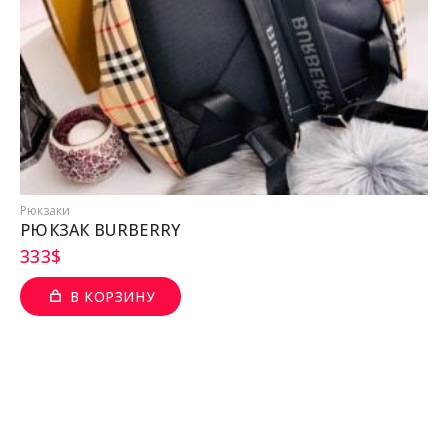
Рюкзаки
РЮКЗАК BURBERRY
333
$
В КОРЗИНУ