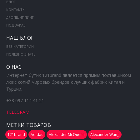
БЛОГ
КОНТАКТЫ
ДРОПШИППИНГ
ПОД ЗАКАЗ
НАШ БЛОГ
БЕЗ КАТЕГОРИИ
ПОЛЕЗНО ЗНАТЬ
О НАС
Интернет-бутик 121brand является прямым поставщиком
люкс копий мировых брендов с лучших фабрик Китая и
Турции.
+38 097 114 41 21
TELEGRAM
МЕТКИ ТОВАРОВ
121brand
Adidas
Alexander McQueen
Alexander Wang