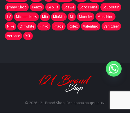
Jimmy Choo
Kenzo
Le Silla
Loewe
Loro Piana
Louboutin
LV
Michael Kors
Miu
MiuMiu
MJ
Moncler
Moschino
Nike
Off white
Pinko
Prada
Rolex
Valentino
Van Cleef
Versace
YSL
© 2026 121 Brand Shop. Все права защищены.
EN