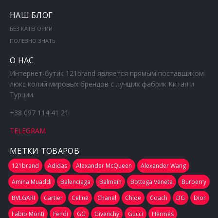
НАШ БЛОГ
БЕЗ КАТЕГОРИИ
ПОЛЕЗНО ЗНАТЬ
О НАС
Интернет-бутик 121brand является прямым поставщиком
люкс копий мировых брендов с лучших фабрик Китая и
Турции.
+38 097 114 41 21
TELEGRAM
МЕТКИ ТОВАРОВ
121brand
Adidas
Alexander McQueen
Alexander Wang
Amina Muaddi
Balenciaga
Balmain
Bottega Veneta
Burberry
BVLGARI
Cartier
Celine
Chanel
Chloe
Coach
DG
Dior
Fabio Monti
Fendi
GG
Givenchy
Gucci
Hermes