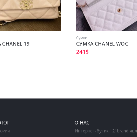
Сумки
 CHANEL 19
СУМКА CHANEL WOC
241
$
ЛОГ
О НАС
Интернет-бутик 121brand яв
ГОРИИ