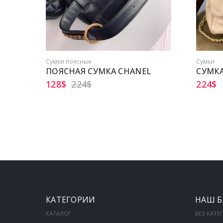
Сумки поясные
Сумки
ПОЯСНАЯ СУМКА CHANEL
СУМКА
128
$
224
$
224
$
КАТЕГОРИИ
НАШ Б
КАТАЛОГ
БЕЗ КАТЕ