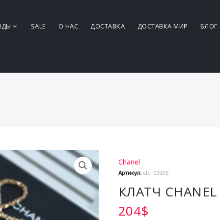
НДЫ
SALE
О НАС
ДОСТАВКА
ДОСТАВКА МИР
БЛОГ
Chanel
Артикул:
clch00005
КЛАТЧ CHANEL
204
$