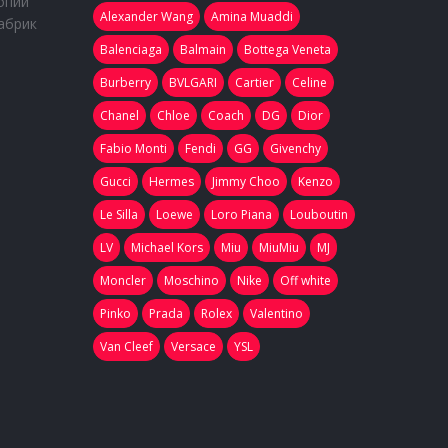
опий
Alexander Wang
Amina Muaddi
абрик
Balenciaga
Balmain
Bottega Veneta
Burberry
BVLGARI
Cartier
Celine
Chanel
Chloe
Coach
DG
Dior
Fabio Monti
Fendi
GG
Givenchy
Gucci
Hermes
Jimmy Choo
Kenzo
Le Silla
Loewe
Loro Piana
Louboutin
LV
Michael Kors
Miu
MiuMiu
MJ
Moncler
Moschino
Nike
Off white
Pinko
Prada
Rolex
Valentino
Van Cleef
Versace
YSL