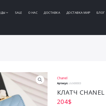
НДЫ
SALE
О НАС
ДОСТАВКА
ДОСТАВКА МИР
БЛОГ
Chanel
Артикул:
clch00003
КЛАТЧ CHANEL
204
$