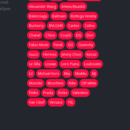
опий
Alexander Wang
Amina Muaddi
абрик
Balenciaga
Balmain
Bottega Veneta
Burberry
BVLGARI
Cartier
Celine
Chanel
Chloe
Coach
DG
Dior
Fabio Monti
Fendi
GG
Givenchy
Gucci
Hermes
Jimmy Choo
Kenzo
Le Silla
Loewe
Loro Piana
Louboutin
LV
Michael Kors
Miu
MiuMiu
MJ
Moncler
Moschino
Nike
Off white
Pinko
Prada
Rolex
Valentino
Van Cleef
Versace
YSL