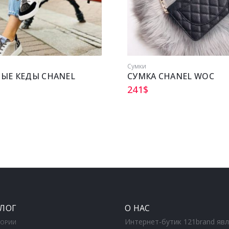
Сумки
ЫЕ КЕДЫ CHANEL
СУМКА CHANEL WOC
241
$
ЛОГ
О НАС
Интернет-бутик 121brand яв
ГОРИИ