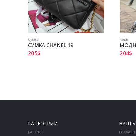
Сумки
Кеды
СУМКА CHANEL 19
МОДН
205
$
204
$
КАТЕГОРИИ
НАШ Б
КАТАЛОГ
БЕЗ КАТЕ