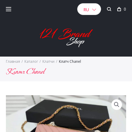
Skip
0
to
RU
content
Главная
/
Каталог
/
Клатчи
/
Клатч Chanel
Клатч Chanel