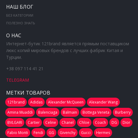
НАШ БЛОГ
БЕЗ КАТЕГОРИИ
ПОЛЕЗНО ЗНАТЬ
О НАС
Интернет-бутик 121brand является прямым поставщиком
люкс копий мировых брендов с лучших фабрик Китая и
Турции.
+38 097 114 41 21
TELEGRAM
МЕТКИ ТОВАРОВ
121brand
Adidas
Alexander McQueen
Alexander Wang
Amina Muaddi
Balenciaga
Balmain
Bottega Veneta
Burberry
BVLGARI
Cartier
Celine
Chanel
Chloe
Coach
DG
Dior
Fabio Monti
Fendi
GG
Givenchy
Gucci
Hermes