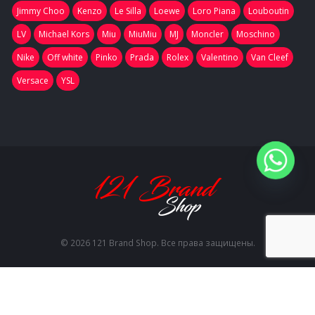
Jimmy Choo
Kenzo
Le Silla
Loewe
Loro Piana
Louboutin
LV
Michael Kors
Miu
MiuMiu
MJ
Moncler
Moschino
Nike
Off white
Pinko
Prada
Rolex
Valentino
Van Cleef
Versace
YSL
© 2026 121 Brand Shop. Все права защищены.
EN